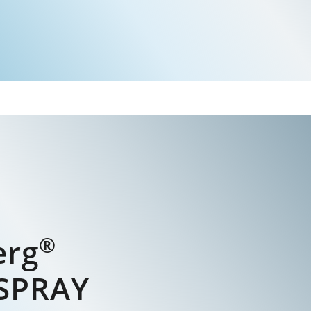
®
erg
SPRAY