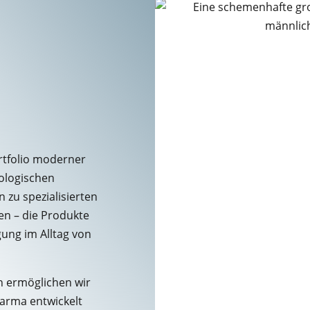
rtfolio moderner
ologischen
zu spezialisierten
en – die Produkte
gung im Alltag von
n ermöglichen wir
harma entwickelt