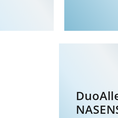
DuoAll
NASEN