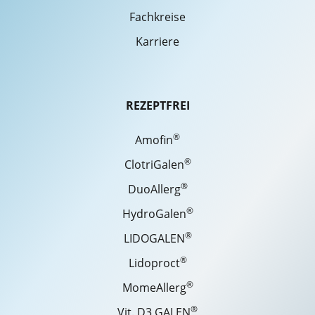
Fachkreise
Karriere
REZEPTFREI
®
Amofin
®
ClotriGalen
®
DuoAllerg
®
HydroGalen
®
LIDOGALEN
®
Lidoproct
®
MomeAllerg
®
Vit. D3 GALEN